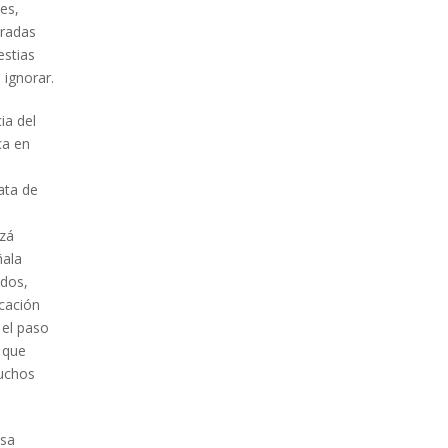
es,
eradas
estias
 ignorar.
ia del
ca en
ata de
l
izá
ñala
dos,
icación
 el paso
o que
muchos
osa