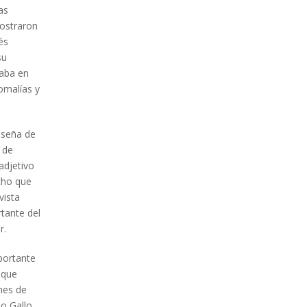
as
mostraron
és
su
daba en
omalías y
 seña de
 de
adjetivo
cho que
vista
tante del
r.
portante
 que
nes de
o Gallo.