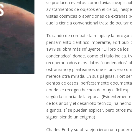
se producen eventos como lluvias inexplicabl
avistamientos de objetos en el cielos, inesp
visitas cósmicas o apariciones de extrañas b
que la ciencia convencional trata de ocultar e
Tratando de combatir la miopía y la arroganc
pensamiento científico imperante, Fort publi
1919 su obra más influyente "El libro de los
condenados" donde, como el título indica, tr
recuperar todos esos datos "condenados" a
ostracismo y plantearnos que el universo qu
merece otra mirada. En sus páginas, Fort se
cientos de casos, perfectamente documenta
donde se recogen hechos de muy difícil expl
según la ciencia de la época. (Evidentemente
de los años y el desarrollo técnico, ha hech
algunos, sí se puedan explicar, pero otros 
siguen siendo un enigma)
Charles Fort y su obra ejercieron una poder