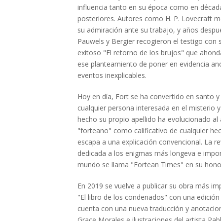
influencia tanto en su época como en décad
posteriores. Autores como H. P. Lovecraft 
su admiración ante su trabajo, y años despu
Pauwels y Bergier recogieron el testigo con 
exitoso "El retorno de los brujos" que ahon
ese planteamiento de poner en evidencia an
eventos inexplicables.
Hoy en día, Fort se ha convertido en santo y
cualquier persona interesada en el misterio y
hecho su propio apellido ha evolucionado al 
"forteano" como calificativo de cualquier he
escapa a una explicación convencional. La re
dedicada a los enigmas más longeva e impor
mundo se llama "Fortean Times" en su hono
En 2019 se vuelve a publicar su obra más im
"El libro de los condenados" con una edición
cuenta con una nueva traducción y anotacio
Grace Morales e ilustraciones del artista Pabl