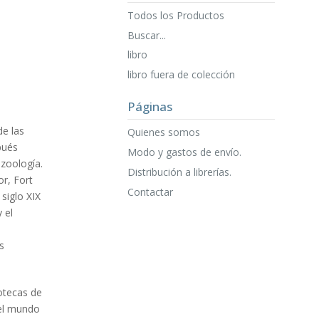
Todos los Productos
Buscar...
libro
libro fuera de colección
Páginas
de las
Quienes somos
pués
Modo y gastos de envío.
ozoología.
Distribución a librerías.
r, Fort
Contactar
 siglo XIX
 el
s
iotecas de
 el mundo