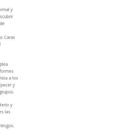
ormal y
scubrir
 de
as Caras
l
mplea
nformes
ista a los
rpecer y
 grupos.
terio y
es las
riesgos.