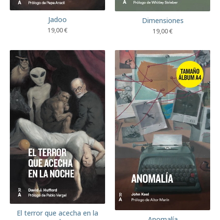
Jadoo
Dimensiones
19,00
€
19,00
€
El terror que acecha en la
Anomalía