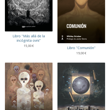
Libro "Más allá de la
incógnita ovni"
15,00
€
Libro "Comunión"
19,00
€