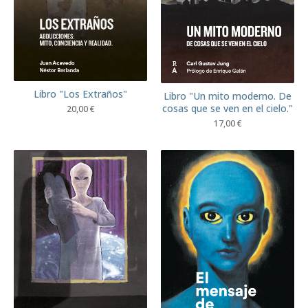
Libro "Los Extraños"
Libro "Un mito moderno. De
cosas que se ven en el cielo."
20,00
€
17,00
€