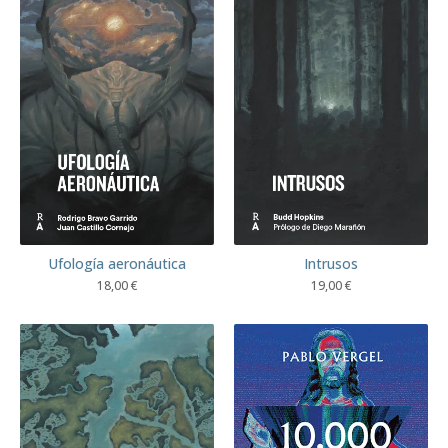
Ufología aeronáutica
Intrusos
18,00
€
19,00
€