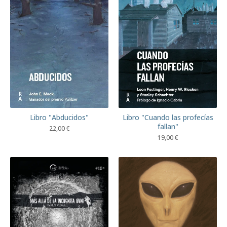
Libro "Abducidos"
Libro "Cuando las profecías
fallan"
22,00
€
19,00
€