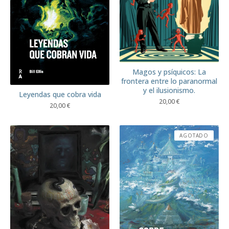
Magos y psíquicos: La
frontera entre lo paranormal
y el ilusionismo.
Leyendas que cobra vida
20,00
€
20,00
€
AGOTADO