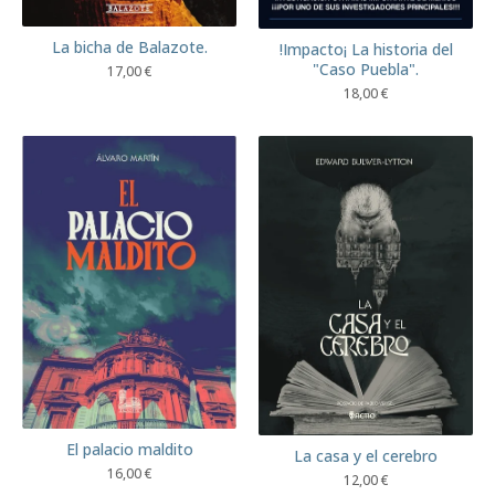
La bicha de Balazote.
!Impacto¡ La historia del
"Caso Puebla".
17,00
€
18,00
€
El palacio maldito
La casa y el cerebro
16,00
€
12,00
€