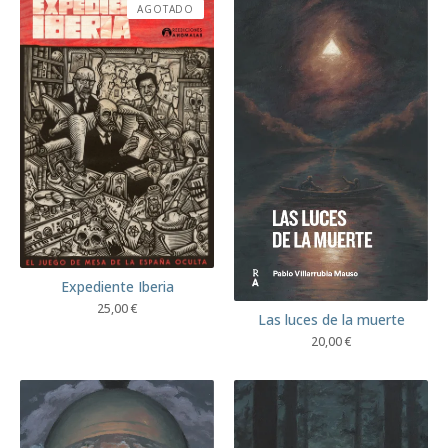
AGOTADO
Expediente Iberia
25,00
€
Las luces de la muerte
20,00
€