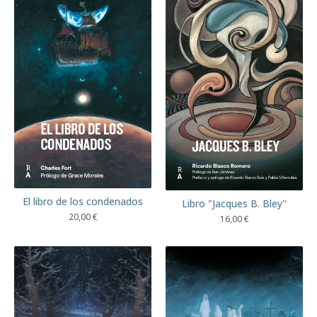
El libro de los condenados
Libro "Jacques B. Bley"
20,00
€
16,00
€