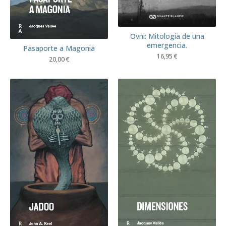
Ovni: Mitología de una
emergencia.
Pasaporte a Magonia
16,95
€
20,00
€