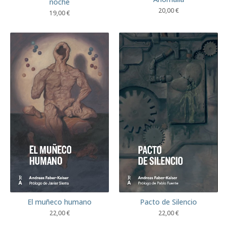
noche
20,00
€
19,00
€
El muñeco humano
Pacto de Silencio
22,00
€
22,00
€