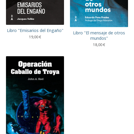
Libro "Emisarios del Engaño"
Libro "El mensaje de otros
19,00
€
mundos"
18,00
€