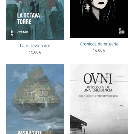
Cronicas de brujería
La octava torre
16,00
€
19,00
€