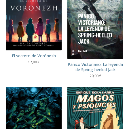
El secreto de Vorónezh
17,00
€
Pánico Victoriano: La leyenda
de Spring-heeled Jack
20,00
€